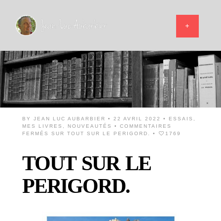
BY
JEAN LUC AUBARBIER
• 22 AVRIL 2022 •
ESSAIS
,
MES LIVRES
,
NOUVEAUTÉS
•
COMMENTAIRES
FERMÉS
SUR TOUT SUR LE PERIGORD.
•
1769
TOUT SUR LE
PERIGORD.