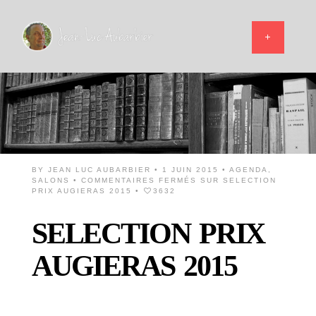
BY
JEAN LUC AUBARBIER
• 1 JUIN 2015 •
AGENDA
,
SALONS
•
COMMENTAIRES FERMÉS
SUR SELECTION
PRIX AUGIERAS 2015
•
3632
SELECTION PRIX
AUGIERAS 2015