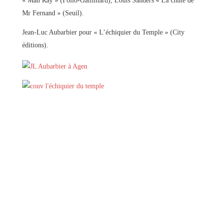
« Man Ray » (Folio-Gallimard), Louis Sanders « La chute de
Mr Fernand » (Seuil).
Jean-Luc Aubarbier pour « L’échiquier du Temple » (City
éditions).