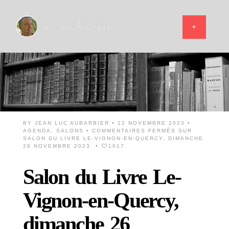
BY
JEAN LUC AUBARBIER
• 12 NOVEMBRE 2023 •
AGENDA
,
SALONS
•
COMMENTAIRES FERMÉS
SUR
SALON DU LIVRE LE-VIGNON-EN-QUERCY, DIMANCHE
26 NOVEMBRE 2023.
•
1017
Salon du Livre Le-
Vignon-en-Quercy,
dimanche 26