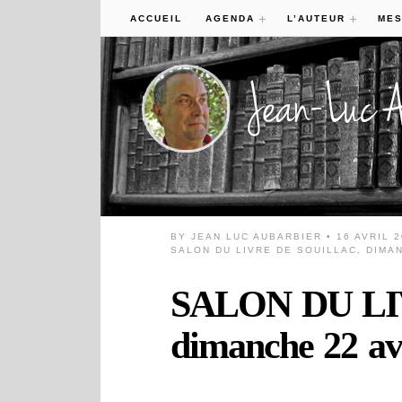
ACCUEIL
AGENDA
L’AUTEUR
MES
BY
JEAN LUC AUBARBIER
• 16 AVRIL 
SALON DU LIVRE DE SOUILLAC, DIMAN
SALON DU LI
dimanche 22 avr