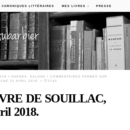
 CHRONIQUES LITTÉRAIRES
MES LIVRES
PRESSE
2018 •
AGENDA
,
SALONS
•
COMMENTAIRES FERMÉS
SUR
CHE 22 AVRIL 2018.
•
2743
VRE DE SOUILLAC,
il 2018.