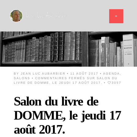
BY
JEAN LUC AUBARBIER
• 11 AOÛT 2017 •
AGENDA
,
SALONS
•
COMMENTAIRES FERMÉS
SUR SALON DU
LIVRE DE DOMME, LE JEUDI 17 AOÛT 2017.
•
3057
Salon du livre de
DOMME, le jeudi 17
août 2017.