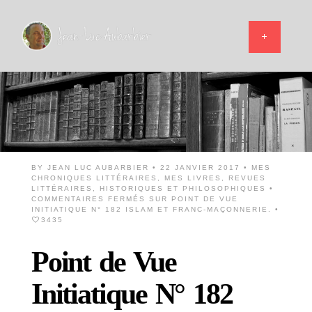
BY
JEAN LUC AUBARBIER
• 22 JANVIER 2017 •
MES
CHRONIQUES LITTÉRAIRES
,
MES LIVRES
,
REVUES
LITTÉRAIRES, HISTORIQUES ET PHILOSOPHIQUES
•
COMMENTAIRES FERMÉS
SUR POINT DE VUE
INITIATIQUE N° 182 ISLAM ET FRANC-MAÇONNERIE.
•
3435
Point de Vue
Initiatique N° 182