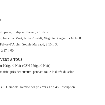
0
ilipparie, Philippe Charrac, à 15 h 30
, Jean-Luc Mori, Jallia Russieli, Virginie Bougant, à 16 h 00
e Faivre d’Arcier, Sophie Marvaud, à 16 h 30
, à 17 h 00
UVERT À TOUS
du Périgord Noir (CSN Périgord Noir)
 mairie, près des auteurs, pendant toute la durée du salon,
ns, 6 € au-delà. Remise des prix vers 17 h 45. Inscription