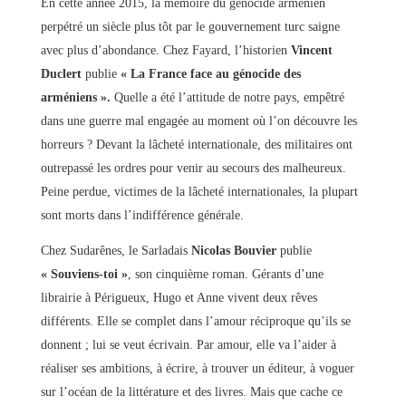
En cette année 2015, la mémoire du génocide arménien
perpétré un siècle plus tôt par le gouvernement turc saigne
avec plus d’abondance. Chez Fayard, l’historien
Vincent
Duclert
publie
« La France face au génocide des
arméniens ».
Quelle a été l’attitude de notre pays, empêtré
dans une guerre mal engagée au moment où l’on découvre les
horreurs ? Devant la lâcheté internationale, des militaires ont
outrepassé les ordres pour venir au secours des malheureux.
Peine perdue, victimes de la lâcheté internationales, la plupart
sont morts dans l’indifférence générale.
Chez Sudarênes, le Sarladais
Nicolas Bouvier
publie
« Souviens-toi »
, son cinquième roman. Gérants d’une
librairie à Périgueux, Hugo et Anne vivent deux rêves
différents. Elle se complet dans l’amour réciproque qu’ils se
donnent ; lui se veut écrivain. Par amour, elle va l’aider à
réaliser ses ambitions, à écrire, à trouver un éditeur, à voguer
sur l’océan de la littérature et des livres. Mais que cache ce