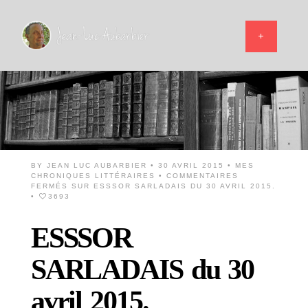
BY
JEAN LUC AUBARBIER
• 30 AVRIL 2015 •
MES
CHRONIQUES LITTÉRAIRES
•
COMMENTAIRES
FERMÉS
SUR ESSSOR SARLADAIS DU 30 AVRIL 2015.
•
3693
ESSSOR
SARLADAIS du 30
avril 2015.