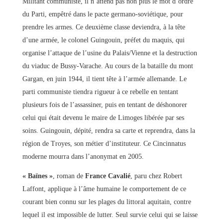
Militant communiste, il n’attend pas non plus le mot d’ordre
du Parti, empêtré dans le pacte germano-soviétique, pour
prendre les armes. Ce deuxième classe deviendra, à la tête
d’une armée, le colonel Guingouin, préfet du maquis, qui
organise l’attaque de l’usine du Palais/Vienne et la destruction
du viaduc de Bussy-Varache. Au cours de la bataille du mont
Gargan, en juin 1944, il tient tête à l’armée allemande. Le
parti communiste tiendra rigueur à ce rebelle en tentant
plusieurs fois de l’assassiner, puis en tentant de déshonorer
celui qui était devenu le maire de Limoges libérée par ses
soins. Guingouin, dépité, rendra sa carte et reprendra, dans la
région de Troyes, son métier d’instituteur. Ce Cincinnatus
moderne mourra dans l’anonymat en 2005.
« Baïnes »
, roman de
France Cavalié
, paru chez Robert
Laffont, applique à l’âme humaine le comportement de ce
courant bien connu sur les plages du littoral aquitain, contre
lequel il est impossible de lutter. Seul survie celui qui se laisse