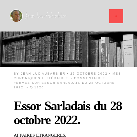
BY
JEAN LUC AUBARBIER
• 27 OCTOBRE 2022 •
MES
CHRONIQUES LITTÉRAIRES
•
COMMENTAIRES
FERMÉS
SUR ESSOR SARLADAIS DU 28 OCTOBRE
2022.
•
1326
Essor Sarladais du 28
octobre 2022.
AFFAIRES ETRANGERES.