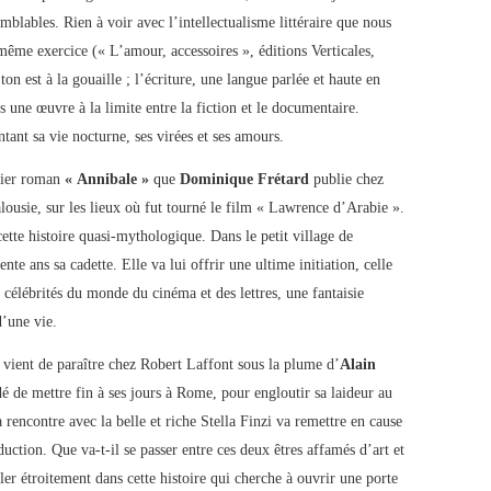
semblables. Rien à voir avec l’intellectualisme littéraire que nous
même exercice (« L’amour, accessoires », éditions Verticales,
n est à la gouaille ; l’écriture, une langue parlée et haute en
 une œuvre à la limite entre la fiction et le documentaire.
ant sa vie nocturne, ses virées et ses amours.
mier roman
« Annibale »
que
Dominique Frétard
publie chez
lousie, sur les lieux où fut tourné le film « Lawrence d’Arabie ».
cette histoire quasi-mythologique. Dans le petit village de
nte ans sa cadette. Elle va lui offrir une ultime initiation, celle
s célébrités du monde du cinéma et des lettres, une fantaisie
d’une vie.
vient de paraître chez Robert Laffont sous la plume d’
Alain
dé de mettre fin à ses jours à Rome, pour engloutir sa laideur au
a rencontre avec la belle et riche Stella Finzi va remettre en cause
duction. Que va-t-il se passer entre ces deux êtres affamés d’art et
er étroitement dans cette histoire qui cherche à ouvrir une porte