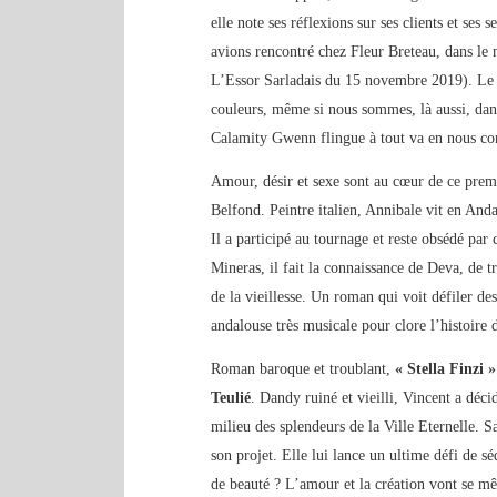
elle note ses réflexions sur ses clients et ses 
avions rencontré chez Fleur Breteau, dans le 
L’Essor Sarladais du 15 novembre 2019). Le to
couleurs, même si nous sommes, là aussi, dans
Calamity Gwenn flingue à tout va en nous cont
Amour, désir et sexe sont au cœur de ce pre
Belfond. Peintre italien, Annibale vit en Anda
Il a participé au tournage et reste obsédé par 
Mineras, il fait la connaissance de Deva, de tre
de la vieillesse. Un roman qui voit défiler de
andalouse très musicale pour clore l’histoire 
Roman baroque et troublant,
« Stella Finzi »
Teulié
. Dandy ruiné et vieilli, Vincent a déci
milieu des splendeurs de la Ville Eternelle. S
son projet. Elle lui lance un ultime défi de sé
de beauté ? L’amour et la création vont se mêl