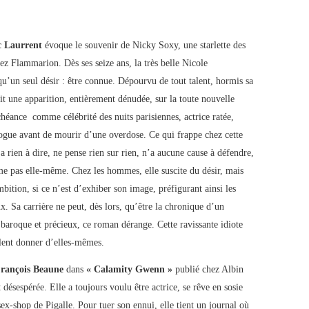
c Laurrent
évoque le souvenir de Nicky Soxy, une starlette des
z Flammarion. Dès ses seize ans, la très belle Nicole
u’un seul désir : être connue. Dépourvu de tout talent, hormis sa
it une apparition, entièrement dénudée, sur la toute nouvelle
héance comme célébrité des nuits parisiennes, actrice ratée,
rogue avant de mourir d’une overdose. Ce qui frappe chez cette
’a rien à dire, ne pense rien sur rien, n’a aucune cause à défendre,
e pas elle-même. Chez les hommes, elle suscite du désir, mais
bition, si ce n’est d’exhiber son image, préfigurant ainsi les
ux. Sa carrière ne peut, dès lors, qu’être la chronique d’un
 baroque et précieux, ce roman dérange. Cette ravissante idiote
lent donner d’elles-mêmes.
rançois Beaune
dans
« Calamity Gwenn »
publié chez Albin
 désespérée. Elle a toujours voulu être actrice, se rêve en sosie
ex-shop de Pigalle. Pour tuer son ennui, elle tient un journal où