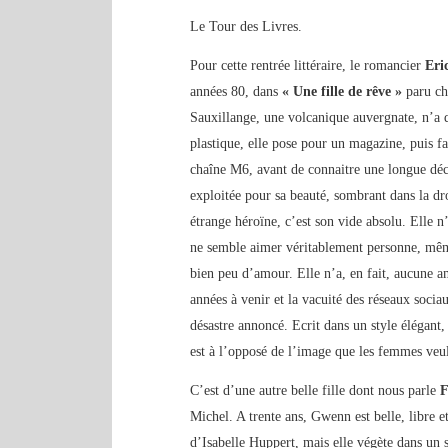
Le Tour des Livres.
Pour cette rentrée littéraire, le romancier
Eri
années 80, dans
« Une fille de rêve »
paru che
Sauxillange, une volcanique auvergnate, n’a q
plastique, elle pose pour un magazine, puis fa
chaîne M6, avant de connaitre une longue déc
exploitée pour sa beauté, sombrant dans la d
étrange héroïne, c’est son vide absolu. Elle n
ne semble aimer véritablement personne, mêm
bien peu d’amour. Elle n’a, en fait, aucune am
années à venir et la vacuité des réseaux socia
désastre annoncé. Ecrit dans un style élégant,
est à l’opposé de l’image que les femmes veu
C’est d’une autre belle fille dont nous parle
F
Michel. A trente ans, Gwenn est belle, libre et
d’Isabelle Huppert, mais elle végète dans un s