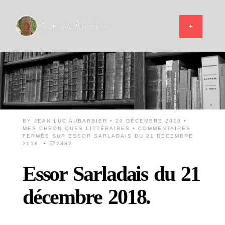
BY
JEAN LUC AUBARBIER
• 20 DÉCEMBRE 2018 •
MES CHRONIQUES LITTÉRAIRES
•
COMMENTAIRES
FERMÉS
SUR ESSOR SARLADAIS DU 21 DÉCEMBRE
2018.
•
2382
Essor Sarladais du 21
décembre 2018.