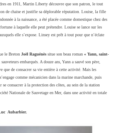
res en 1911, Martin Liberty découvre que son patron, le tout
 de chaise et justifie sa déplorable réputation. Louise, la fille
bandonnée à la naissance, a été placée comme domestique chez des
 fortune à laquelle elle peut prétendre. Louise se lance sur les
auxquels elle s’expose. Linsey est prêt à tout pour que n’éclate
que le Breton
Joël Raguénès
situe son beau roman
« Yann, saint-
sauveteurs embarqués. A douze ans, Yann a sauvé son père,
e que de consacrer sa vie entière à cette activité. Mais les
Il s’engage comme mécanicien dans la marine marchande, puis
e consacrer à la protection des côtes, au sein de la station
ociété Nationale de Sauvetage en Mer, dans une activité en totale
Luc Aubarbier.