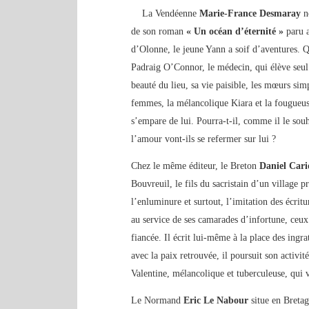
La Vendéenne
Marie-France Desmaray
n
de son roman
« Un océan d’éternité »
paru 
d’Olonne, le jeune Yann a soif d’aventures. Qu
Padraig O’Connor, le médecin, qui élève seul 
beauté du lieu, sa vie paisible, les mœurs si
femmes, la mélancolique Kiara et la fougueus
s’empare de lui. Pourra-t-il, comme il le sou
l’amour vont-ils se refermer sur lui ?
Chez le même éditeur, le Breton
Daniel Car
Bouvreuil, le fils du sacristain d’un village 
l’enluminure et surtout, l’imitation des écrit
au service de ses camarades d’infortune, ceux
fiancée. Il écrit lui-même à la place des ingr
avec la paix retrouvée, il poursuit son activit
Valentine, mélancolique et tuberculeuse, qui 
Le Normand
Eric Le Nabour
situe en Breta