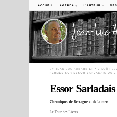
ACCUEIL
AGENDA
L’AUTEUR
MES
BY
JEAN LUC AUBARBIER
• 2 AOÛT 20
FERMÉS
SUR ESSOR SARLADAIS DU 2 
Essor Sarladais
Chroniques de Bretagne et de la mer.
Le Tour des Livres.