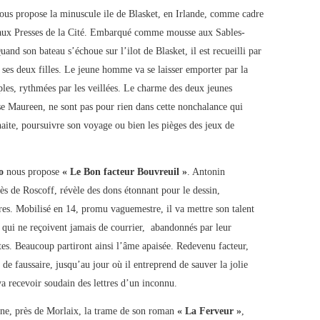
ous propose la minuscule ile de Blasket, en Irlande, comme cadre
aux Presses de la Cité. Embarqué comme mousse aux Sables-
and son bateau s’échoue sur l’ilot de Blasket, il est recueilli par
ses deux filles. Le jeune homme va se laisser emporter par la
mples, rythmées par les veillées. Le charme des deux jeunes
e Maureen, ne sont pas pour rien dans cette nonchalance qui
haite, poursuivre son voyage ou bien les pièges des jeux de
io
nous propose
« Le Bon facteur Bouvreuil »
. Antonin
près de Roscoff, révèle des dons étonnant pour le dessin,
ures. Mobilisé en 14, promu vaguemestre, il va mettre son talent
 qui ne reçoivent jamais de courrier, abandonnés par leur
ates. Beaucoup partiront ainsi l’âme apaisée. Redevenu facteur,
é de faussaire, jusqu’au jour où il entreprend de sauver la jolie
va recevoir soudain des lettres d’un inconnu.
gne, près de Morlaix, la trame de son roman
« La Ferveur »
,