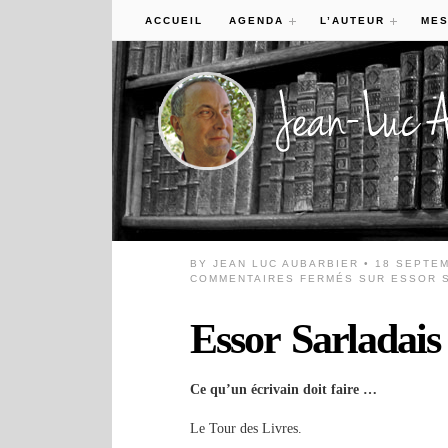
ACCUEIL
AGENDA
L’AUTEUR
MES
BY
JEAN LUC AUBARBIER
• 18 SEPTE
COMMENTAIRES FERMÉS
SUR ESSOR S
Essor Sarladais
Ce qu’un écrivain doit faire …
Le Tour des Livres.