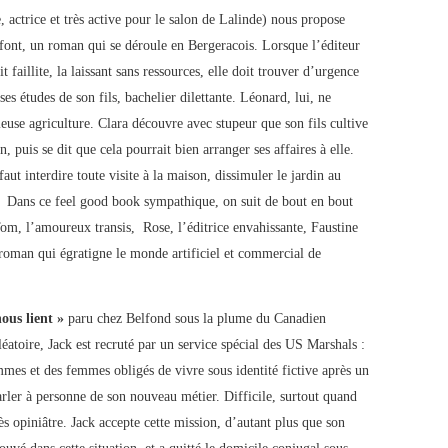
, actrice et très active pour le salon de Lalinde) nous propose
font, un roman qui se déroule en Bergeracois. Lorsque l’éditeur
 faillite, la laissant sans ressources, elle doit trouver d’urgence
es études de son fils, bachelier dilettante. Léonard, lui, ne
ieuse agriculture. Clara découvre avec stupeur que son fils cultive
n, puis se dit que cela pourrait bien arranger ses affaires à elle.
faut interdire toute visite à la maison, dissimuler le jardin au
s. Dans ce feel good book sympathique, on suit de bout en bout
om, l’amoureux transis, Rose, l’éditrice envahissante, Faustine
n roman qui égratigne le monde artificiel et commercial de
ous lient »
paru chez Belfond sous la plume du Canadien
éatoire, Jack est recruté par un service spécial des US Marshals :
mmes et des femmes obligés de vivre sous identité fictive après un
arler à personne de son nouveau métier. Difficile, surtout quand
ès opiniâtre. Jack accepte cette mission, d’autant plus que son