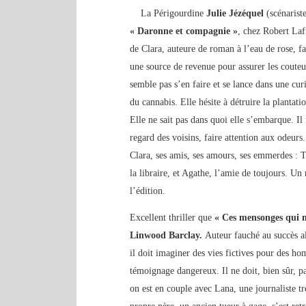
La Périgourdine
Julie Jézéquel
(scénariste
« Daronne et compagnie »
, chez Robert Laf
de Clara, auteure de roman à l’eau de rose, fait
une source de revenue pour assurer les couteus
semble pas s’en faire et se lance dans une cur
du cannabis. Elle hésite à détruire la plantatio
Elle ne sait pas dans quoi elle s’embarque. Il 
regard des voisins, faire attention aux odeur
Clara, ses amis, ses amours, ses emmerdes : T
la libraire, et Agathe, l’amie de toujours. U
l’édition.
Excellent thriller que
« Ces mensonges qui n
Linwood Barclay.
Auteur fauché au succès al
il doit imaginer des vies fictives pour des ho
témoignage dangereux. Il ne doit, bien sûr, p
on est en couple avec Lana, une journaliste tr