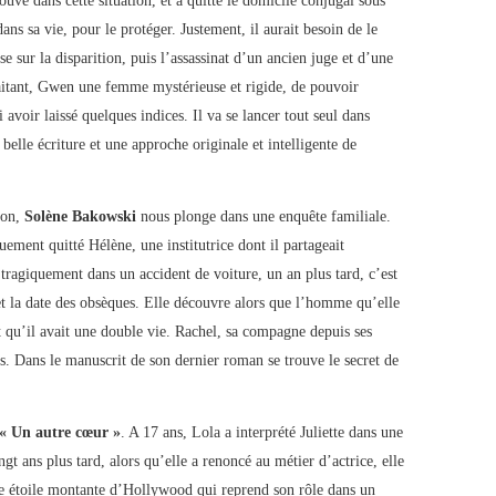
ouvé dans cette situation, et a quitté le domicile conjugal sous
dans sa vie, pour le protéger. Justement, il aurait besoin de le
sur la disparition, puis l’assassinat d’un ancien juge et d’une
aitant, Gwen une femme mystérieuse et rigide, de pouvoir
i avoir laissé quelques indices. Il va se lancer tout seul dans
elle écriture et une approche originale et intelligente de
lon,
Solène Bakowski
nous plonge dans une enquête familiale.
ement quitté Hélène, une institutrice dont il partageait
 tragiquement dans un accident de voiture, un an plus tard, c’est
 et la date des obsèques. Elle découvre alors que l’homme qu’elle
et qu’il avait une double vie. Rachel, sa compagne depuis ses
ts. Dans le manuscrit de son dernier roman se trouve le secret de
« Un autre cœur »
. A 17 ans, Lola a interprété Juliette dans une
gt ans plus tard, alors qu’elle a renoncé au métier d’actrice, elle
e étoile montante d’Hollywood qui reprend son rôle dans un