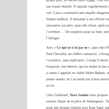
propre père, un ancien tueur à gage, s’est retr
une fausse identité. Il reparait régulièrement 
voir. Lana a commencé une enquête dangereuse 
femme médecin. Il demande à son officier tr
rencontrer son père, mais elle refuse, après lu
l’aventure … Du suspense jusqu’au bout, une b
l’intrigue.
Avec
« Ce que je n’ai pas su »
, paru chez P
Paul Chevalier, un célèbre romancier, a brusqu
l’existence, sans explication. Lorsqu’il meurt
Françoise, son éditrice, qui lui donne le lieu
a connu s’appelait en réalité Julien Mahaut, 
jeunes années, ne l’accueille pas à bras ouver
sa vie.
Chez Gallimard,
Nora Sandor
nous propose
version filmée de la pièce de Shakespeare. Vin
noue une étrange relation avec Kate Sand, un