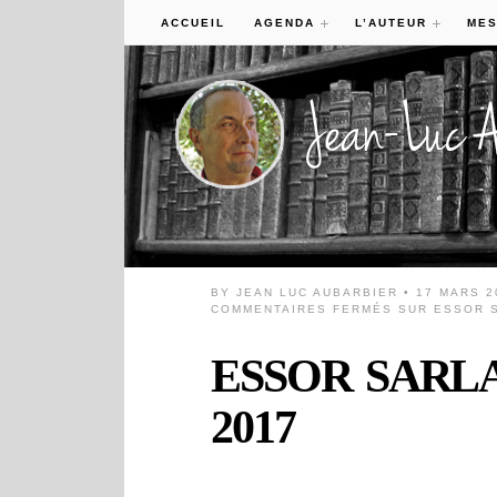
ACCUEIL
AGENDA
L’AUTEUR
MES
BY
JEAN LUC AUBARBIER
• 17 MARS 2
COMMENTAIRES FERMÉS
SUR ESSOR S
ESSOR SARLAD
2017