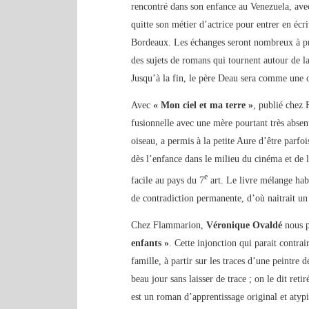
rencontré dans son enfance au Venezuela, avec 
quitte son métier d’actrice pour entrer en écr
Bordeaux. Les échanges seront nombreux à pro
des sujets de romans qui tournent autour de l
Jusqu’à la fin, le père Deau sera comme une o
Avec
« Mon ciel et ma terre »
, publié chez 
fusionnelle avec une mère pourtant très abse
oiseau, a permis à la petite Aure d’être parfoi
dès l’enfance dans le milieu du cinéma et de la
e
facile au pays du 7
art. Le livre mélange habi
de contradiction permanente, d’où naitrait un
Chez Flammarion,
Véronique Ovaldé
nous p
enfants »
. Cette injonction qui parait contrai
famille, à partir sur les traces d’une peintr
beau jour sans laisser de trace ; on le dit re
est un roman d’apprentissage original et atyp