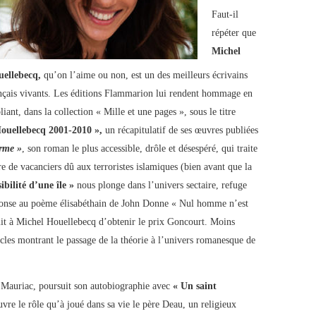
Faut-il
répéter que
Michel
uellebecq,
qu’on l’aime ou non, est un des meilleurs écrivains
nçais vivants. Les éditions Flammarion lui rendent hommage en
liant, dans la collection « Mille et une pages », sous le titre
ouellebecq 2001-2010 »,
un récapitulatif de ses œuvres publiées
orme »
, son roman le plus accessible, drôle et désespéré, qui traite
e de vacanciers dû aux terroristes islamiques (bien avant que la
ibilité d’une île »
nous plonge dans l’univers sectaire, refuge
réponse au poème élisabéthain de John Donne « Nul homme n’est
t à Michel Houellebecq d’obtenir le prix Goncourt. Moins
icles montrant le passage de la théorie à l’univers romanesque de
is Mauriac, poursuit son autobiographie avec
« Un saint
vre le rôle qu’à joué dans sa vie le père Deau, un religieux