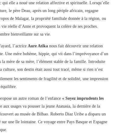
qui elle a noué une relation affective et spirituelle. Lorsqu’elle
iture, le père Deau, après un long périple africain, regagne
pos de Malagar, la propriété familiale donnée à la région, ou
a vie réelle d’Anne et provoquent la colère de ses proches.
mbre bienveillante sur sa vie.
Fayard, l’actrice
Aure Atika
nous fait découvrir une relation
nte. Une mère bohème, hippie, qui vit dans l’imprévoyance d’un
s la mère de sa mère, l’élément stable de la famille. Introduite
 culture, son destin était aussi tout tracé, même si rien n’est
lement les sentiments de fragilité et de solidité, une impression
 équilibre.
ropose un autre roman de l’enfance
« Soyez imprudents les
re aux usages va pousser la jeune Atanasia, la dernière de la
e découvert au musée de Bilbao. Roberto Diaz Uribe a disparu un
tiré sur une île lointaine. Ce voyage entre Pays Basque et Espagne
ique.