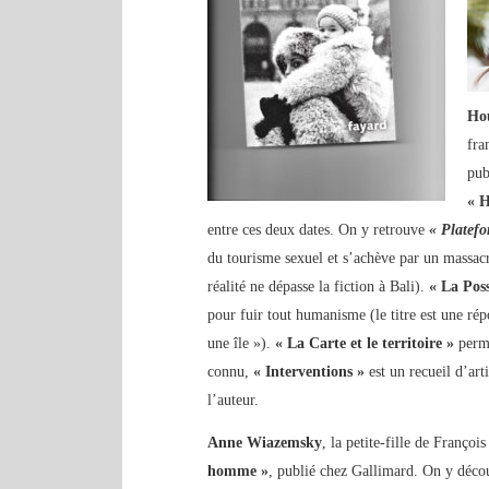
Ho
fra
pub
« H
entre ces deux dates. On y retrouve
« Platef
du tourisme sexuel et s’achève par un massacr
réalité ne dépasse la fiction à Bali).
« La Poss
pour fuir tout humanisme (le titre est une 
une île »).
« La Carte et le territoire »
permi
connu,
« Interventions »
est un recueil d’art
l’auteur.
Anne Wiazemsky
, la petite-fille de Franço
homme »
, publié chez Gallimard. On y décou