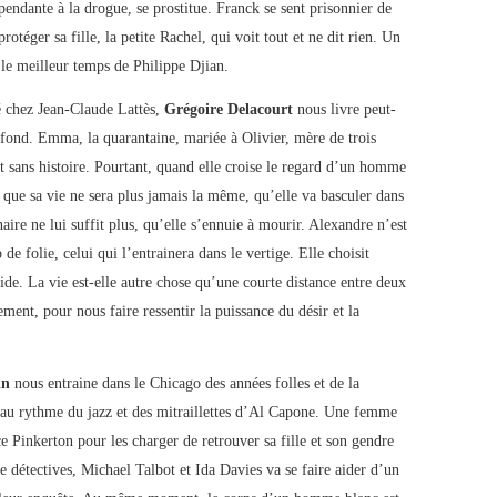
pendante à la drogue, se prostitue. Franck se sent prisonnier de
protéger sa fille, la petite Rachel, qui voit tout et ne dit rien. Un
 le meilleur temps de Philippe Djian.
é chez Jean-Claude Lattès,
Grégoire Delacourt
nous livre peut-
ofond. Emma, la quarantaine, mariée à Olivier, mère de trois
t sans histoire. Pourtant, quand elle croise le regard d’un homme
ait que sa vie ne sera plus jamais la même, qu’elle va basculer dans
naire ne lui suffit plus, qu’elle s’ennuie à mourir. Alexandre n’est
de folie, celui qui l’entrainera dans le vertige. Elle choisit
vide. La vie est-elle autre chose qu’une courte distance entre deux
ement, pour nous faire ressentir la puissance du désir et la
in
nous entraine dans le Chicago des années folles et de la
t au rythme du jazz et des mitraillettes d’Al Capone. Une femme
ce Pinkerton pour les charger de retrouver sa fille et son gendre
 détectives, Michael Talbot et Ida Davies va se faire aider d’un