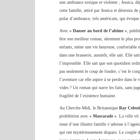
une ambiance toxique et violente ; Jessica, dé
cette famille, attiré par Jessica et désireux de 
polar d’ambiance, très américain, qui évoque
Avec
« Danser au bord de l’abîme »
, publi
être son meilleur roman, sûrement le plus pr
enfants, mène une vie heureuse, confortable e
dans une brasserie, aussitôt, elle sait. Elle s
l’impossible. Elle sait que son quotidien ordi
pas seulement le coup de foudre, c’est le coup 
l’aventure car elle aspire à se perdre dans le 
vides ? Un roman qui narre les faits, sans jug
fragilité de l’existence humaine.
Au Cherche-Midi, le Britannique
Ray Celest
prohibition avec
« Mascarade »
. La ville vi
issue d’une illustre famille s’adresse à l’agen
qui ont mystérieusement disparu. Le couple de