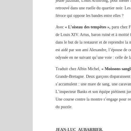
jeune jazzman, Louis Armtrong, pour mener 
retrouvé dans une ruelle du quartier noir. Les 
féroce qui oppose les bandes entre elles ?
Avec
« L’oiseau des tempêtes »,
paru chez 
de Louis XIV. Artus, baron ruiné et à moitié f
dans le but de la restaurer et de reprendre la
est aidé par son ami Alexandre, l’épouse de ce 
odyssée en ne suivant qu’une voie : celle de la
Traduit chez Albin Michel,
« Moissons sang
Grande-Bretagne. Deux garçons disparaissent d
s’accumulent : une mare de sang, une caravane
L’inspecteur Banks et son équipe piétinent ju
Une course contre la montre s’engage pour retr
du puzzle.
JEAN-LUC AUBARBIER.