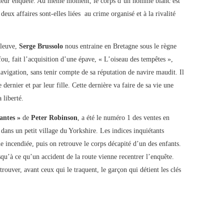
leur enquête. Au même moment, le corps d’un homme blanc est
deux affaires sont-elles liées au crime organisé et à la rivalité
Fleuve,
Serge Brussolo
nous entraine en Bretagne sous le règne
ou, fait l’acquisition d’une épave, « L’oiseau des tempêtes »,
 navigation, sans tenir compte de sa réputation de navire maudit. Il
dernier et par leur fille. Cette dernière va faire de sa vie une
 liberté.
lantes »
de
Peter Robinson
, a été le numéro 1 des ventes en
ans un petit village du Yorkshire. Les indices inquiétants
 incendiée, puis on retrouve le corps décapité d’un des enfants.
squ’à ce qu’un accident de la route vienne recentrer l’enquête.
ouver, avant ceux qui le traquent, le garçon qui détient les clés