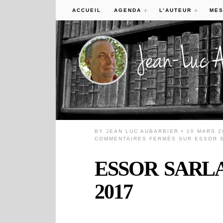
ACCUEIL
AGENDA
L’AUTEUR
MES
BY
JEAN LUC AUBARBIER
• 10 MARS 2
COMMENTAIRES FERMÉS
SUR ESSOR S
ESSOR SARLAD
2017