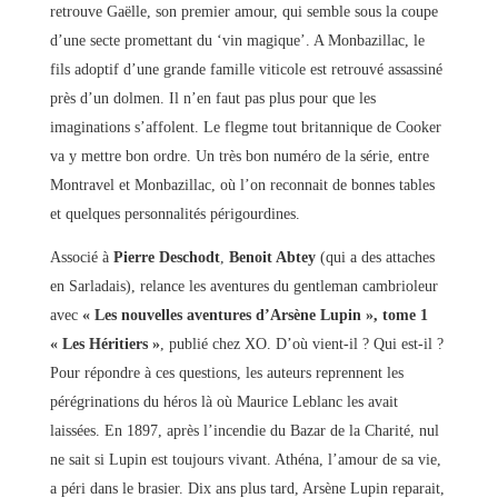
retrouve Gaëlle, son premier amour, qui semble sous la coupe
d’une secte promettant du ‘vin magique’. A Monbazillac, le
fils adoptif d’une grande famille viticole est retrouvé assassiné
près d’un dolmen. Il n’en faut pas plus pour que les
imaginations s’affolent. Le flegme tout britannique de Cooker
va y mettre bon ordre. Un très bon numéro de la série, entre
Montravel et Monbazillac, où l’on reconnait de bonnes tables
et quelques personnalités périgourdines.
Associé à
Pierre Deschodt
,
Benoit Abtey
(qui a des attaches
en Sarladais), relance les aventures du gentleman cambrioleur
avec
« Les nouvelles aventures d’Arsène Lupin », tome 1
« Les Héritiers »
, publié chez XO. D’où vient-il ? Qui est-il ?
Pour répondre à ces questions, les auteurs reprennent les
pérégrinations du héros là où Maurice Leblanc les avait
laissées. En 1897, après l’incendie du Bazar de la Charité, nul
ne sait si Lupin est toujours vivant. Athéna, l’amour de sa vie,
a péri dans le brasier. Dix ans plus tard, Arsène Lupin reparait,