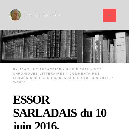
BY
JEAN LUC AUBARBIER
• 9 JUIN 2016 •
MES
CHRONIQUES LITTÉRAIRES
•
COMMENTAIRES
FERMÉS
SUR ESSOR SARLADAIS DU 10 JUIN 2016.
•
3033
ESSOR
SARLADAIS du 10
juin 2016.