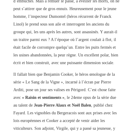
d’embûches. Mais à remuer le passé, à éveiller les morts, on ne
peut s’attirer que de gros ennuis. Heureusement pour le jeune
homme, l’inspecteur Dumontel (héros récurrent de Franck
Linol) le prend sous son aile et interrogent les anciens du
groupe qui, les uns après les autres, sont assassinés. Y aurait-il
un traitre parmi eux ? A l’époque où l’argent coulait à flot, il
était facile de corrompre quelqu’un. Entre les puits fermés et
les usines abandonnées, la peur règne. Un excellent polar, bien
écrit et bien construit, avec une puissante dimension sociale.
Il fallait bien que Benjamin Cooker, le héros œnologue de la
série « Le Sang de la Vigne », incarné à l’écran par Pierre
Arditi, pose un jour ses valises en Périgord. C’est chose faite
avec
« Raisin et sentiments »
, le 24eme opus de la série due
au talent de
Jean-Pierre Alaux et Noël Balen
, publié chez
Fayard. Les vignobles du Bergeracois sont aux prises avec les
lois européennes et Cooker a accepté de venir aider les
viticulteurs. Son adjoint, Virgile, qui y a passé sa jeunesse, y