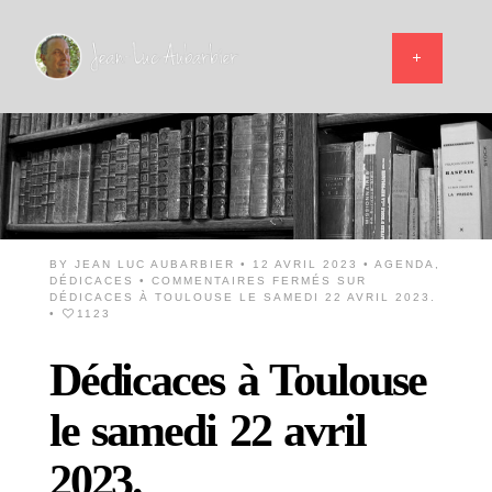
BY
JEAN LUC AUBARBIER
• 12 AVRIL 2023 •
AGENDA
,
DÉDICACES
•
COMMENTAIRES FERMÉS
SUR
DÉDICACES À TOULOUSE LE SAMEDI 22 AVRIL 2023.
•
1123
Dédicaces à Toulouse
le samedi 22 avril
2023.