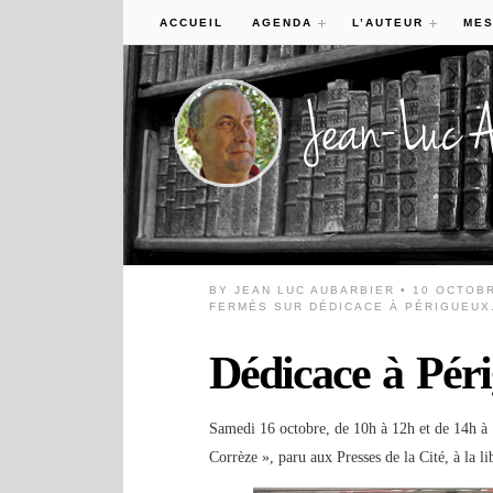
ACCUEIL
AGENDA
L’AUTEUR
MES
BY
JEAN LUC AUBARBIER
• 10 OCTOBR
FERMÉS
SUR DÉDICACE À PÉRIGUEUX
Dédicace à Pér
Samedi 16 octobre, de 10h à 12h et de 14h à
Corrèze », paru aux Presses de la Cité, à la l