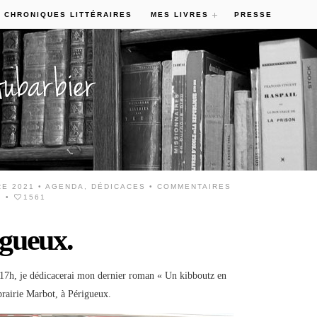
 CHRONIQUES LITTÉRAIRES
MES LIVRES
PRESSE
E 2021 •
AGENDA
,
DÉDICACES
•
COMMENTAIRES
.
•
1561
igueux.
 17h, je dédicacerai mon dernier roman « Un kibboutz en
ibrairie Marbot, à Périgueux.