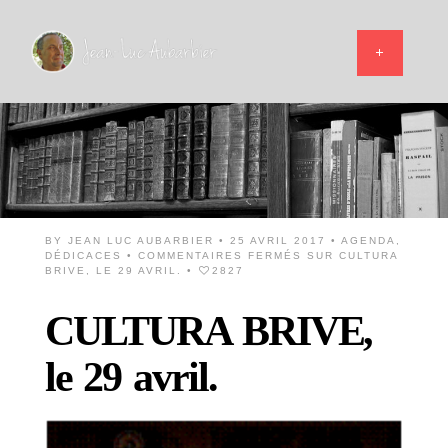
BY
JEAN LUC AUBARBIER
• 25 AVRIL 2017 •
AGENDA
,
DÉDICACES
•
COMMENTAIRES FERMÉS
SUR CULTURA
BRIVE, LE 29 AVRIL.
•
2827
CULTURA BRIVE,
le 29 avril.