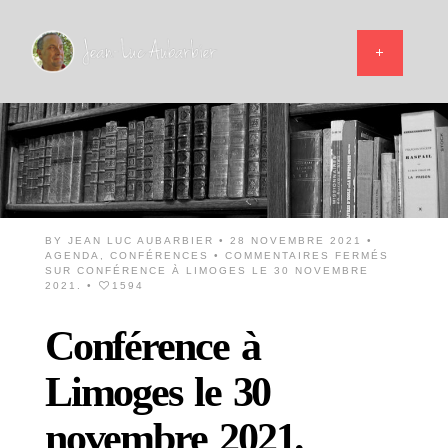
BY
JEAN LUC AUBARBIER
• 28 NOVEMBRE 2021 •
AGENDA
,
CONFÉRENCES
•
COMMENTAIRES FERMÉS
SUR CONFÉRENCE À LIMOGES LE 30 NOVEMBRE
2021.
•
1594
Conférence à
Limoges le 30
novembre 2021.