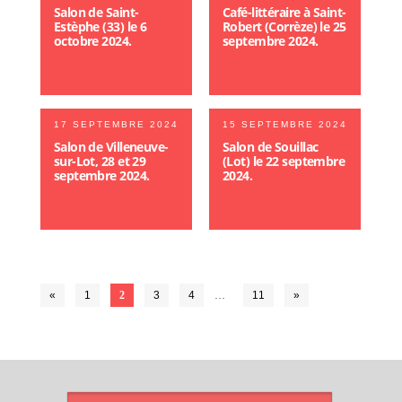
Salon de Saint-
Café-littéraire à Saint-
Estèphe (33) le 6
Robert (Corrèze) le 25
octobre 2024.
septembre 2024.
17 SEPTEMBRE 2024
15 SEPTEMBRE 2024
Salon de Villeneuve-
Salon de Souillac
sur-Lot, 28 et 29
(Lot) le 22 septembre
septembre 2024.
2024.
«
1
2
3
4
…
11
»
ARTICLES