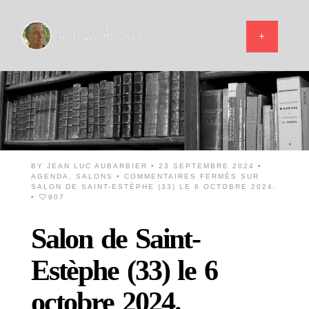
BY
JEAN LUC AUBARBIER
• 23 SEPTEMBRE 2024 •
AGENDA
,
SALONS
•
COMMENTAIRES FERMÉS
SUR
SALON DE SAINT-ESTÈPHE (33) LE 6 OCTOBRE 2024.
•
907
Salon de Saint-
Estèphe (33) le 6
octobre 2024.