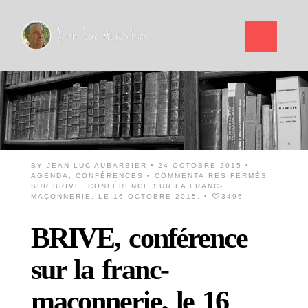
BY
JEAN LUC AUBARBIER
• 24 OCTOBRE 2015 •
AGENDA
,
CONFÉRENCES
•
COMMENTAIRES FERMÉS
SUR BRIVE, CONFÉRENCE SUR LA FRANC-
MAÇONNERIE, LE 16 OCTOBRE 2015.
•
3496
BRIVE, conférence
sur la franc-
maçonnerie, le 16