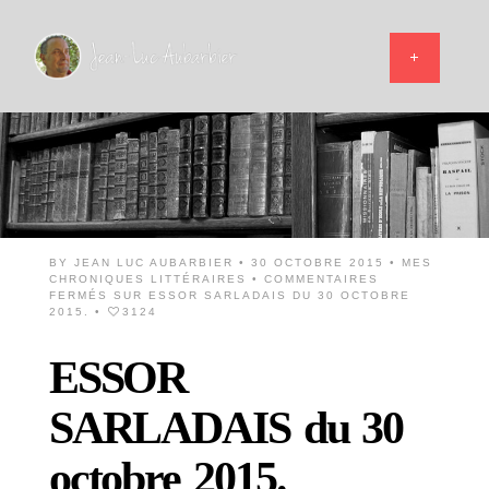
BY
JEAN LUC AUBARBIER
• 30 OCTOBRE 2015 •
MES
CHRONIQUES LITTÉRAIRES
•
COMMENTAIRES
FERMÉS
SUR ESSOR SARLADAIS DU 30 OCTOBRE
2015.
•
3124
ESSOR
SARLADAIS du 30
octobre 2015.