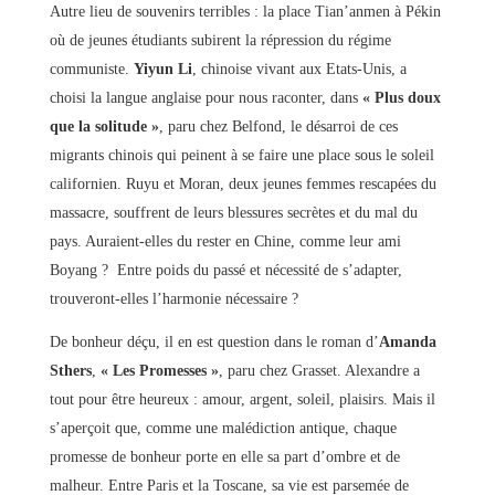
Autre lieu de souvenirs terribles : la place Tian’anmen à Pékin
où de jeunes étudiants subirent la répression du régime
communiste.
Yiyun Li
, chinoise vivant aux Etats-Unis, a
choisi la langue anglaise pour nous raconter, dans
« Plus doux
que la solitude »
, paru chez Belfond, le désarroi de ces
migrants chinois qui peinent à se faire une place sous le soleil
californien. Ruyu et Moran, deux jeunes femmes rescapées du
massacre, souffrent de leurs blessures secrètes et du mal du
pays. Auraient-elles du rester en Chine, comme leur ami
Boyang ? Entre poids du passé et nécessité de s’adapter,
trouveront-elles l’harmonie nécessaire ?
De bonheur déçu, il en est question dans le roman d’
Amanda
Sthers
,
« Les Promesses »
, paru chez Grasset. Alexandre a
tout pour être heureux : amour, argent, soleil, plaisirs. Mais il
s’aperçoit que, comme une malédiction antique, chaque
promesse de bonheur porte en elle sa part d’ombre et de
malheur. Entre Paris et la Toscane, sa vie est parsemée de