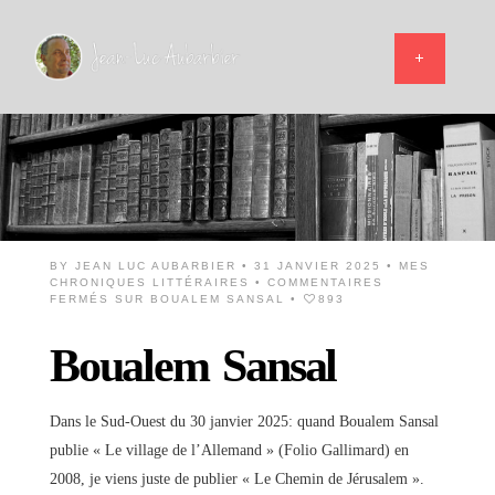
BY
JEAN LUC AUBARBIER
• 31 JANVIER 2025 •
MES
CHRONIQUES LITTÉRAIRES
•
COMMENTAIRES
FERMÉS
SUR BOUALEM SANSAL
•
893
Boualem Sansal
Dans le Sud-Ouest du 30 janvier 2025: quand Boualem Sansal
publie « Le village de l’Allemand » (Folio Gallimard) en
2008, je viens juste de publier « Le Chemin de Jérusalem ».