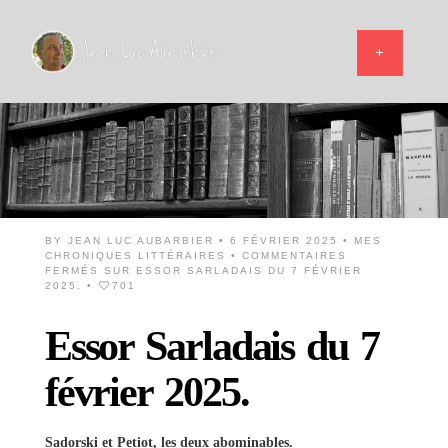
BY
JEAN LUC AUBARBIER
• 6 FÉVRIER 2025 •
MES
CHRONIQUES LITTÉRAIRES
•
COMMENTAIRES
FERMÉS
SUR ESSOR SARLADAIS DU 7 FÉVRIER
2025.
•
701
Essor Sarladais du 7
février 2025.
Sadorski et Petiot, les deux abominables.