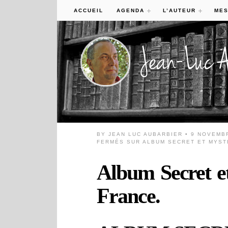
ACCUEIL
AGENDA
L’AUTEUR
MES
BY
JEAN LUC AUBARBIER
• 9 NOVEMB
FERMÉS
SUR ALBUM SECRET ET MYST
Album Secret et
France.