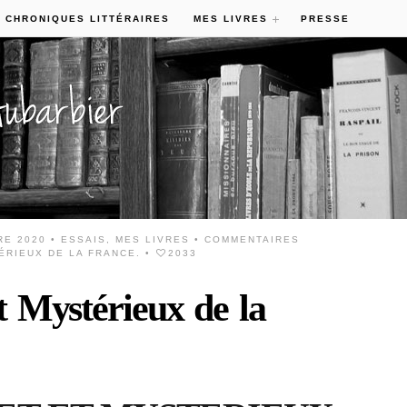
 CHRONIQUES LITTÉRAIRES
MES LIVRES
PRESSE
RE 2020 •
ESSAIS
,
MES LIVRES
•
COMMENTAIRES
ÉRIEUX DE LA FRANCE.
•
2033
 Mystérieux de la