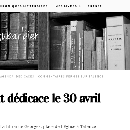
CHRONIQUES LITTÉRAIRES
MES LIVRES
PRESSE
•
AGENDA
,
DÉDICACES
•
COMMENTAIRES FERMÉS
SUR TALENCE,
6
 dédicace le 30 avril
La librairie Georges, place de l’Eglise à Talence