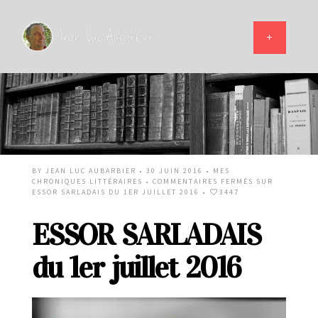
BY
JEAN LUC AUBARBIER
• 30 JUIN 2016 •
MES
CHRONIQUES LITTÉRAIRES
•
COMMENTAIRES FERMÉS
SUR
ESSOR SARLADAIS DU 1ER JUILLET 2016
•
3447
ESSOR SARLADAIS
du 1er juillet 2016