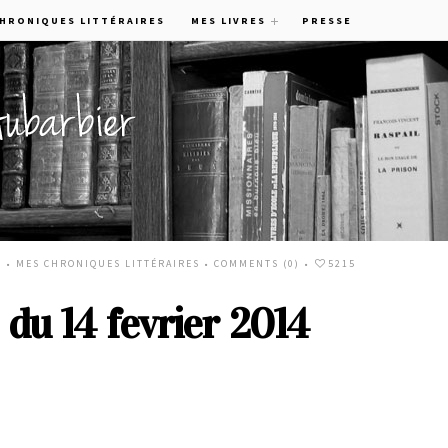
CHRONIQUES LITTÉRAIRES
MES LIVRES
PRESSE
4 •
MES CHRONIQUES LITTÉRAIRES
•
COMMENTS (0)
•
5215
 du 14 fevrier 2014