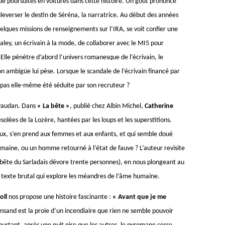
de poursuites en voitures dans cette histoire. Un goût prononcé
uleverser le destin de Séréna, la narratrice. Au début des années
uelques missions de renseignements sur l’IRA, se voit confier une
aley, un écrivain à la mode, de collaborer avec le MI5 pour
le pénètre d’abord l’univers romanesque de l’écrivain, le
 ambigüe lui pèse. Lorsque le scandale de l’écrivain financé par
e pas elle-même été séduite par son recruteur ?
évaudan. Dans
« La bête »
, publié chez Albin Michel,
Catherine
solées de la Lozère, hantées par les loups et les superstitions.
eaux, s’en prend aux femmes et aux enfants, et qui semble doué
humaine, ou un homme retourné à l’état de fauve ? L’auteur revisite
a bête du Sarladais dévore trente personnes), en nous plongeant au
 texte brutal qui explore les méandres de l’âme humaine.
oll
nos propose une histoire fascinante :
« Avant que je me
tiansand est la proie d’un incendiaire que rien ne semble pouvoir