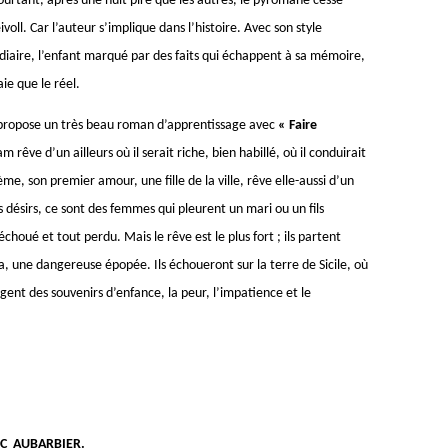
Pourtant, après une nuit pire que les autres, le pyromane cesse
oll. Car l’auteur s’implique dans l’histoire. Avec son style
cendiaire, l’enfant marqué par des faits qui échappent à sa mémoire,
aie que le réel.
propose un très beau roman d’apprentissage avec
« Faire
m rêve d’un ailleurs où il serait riche, bien habillé, où il conduirait
ème, son premier amour, une fille de la ville, rêve elle-aussi d’un
rs désirs, ce sont des femmes qui pleurent un mari ou un fils
choué et tout perdu. Mais le rêve est le plus fort ; ils partent
a, une dangereuse épopée. Ils échoueront sur la terre de Sicile, où
gent des souvenirs d’enfance, la peur, l’impatience et le
UC AUBARBIER.