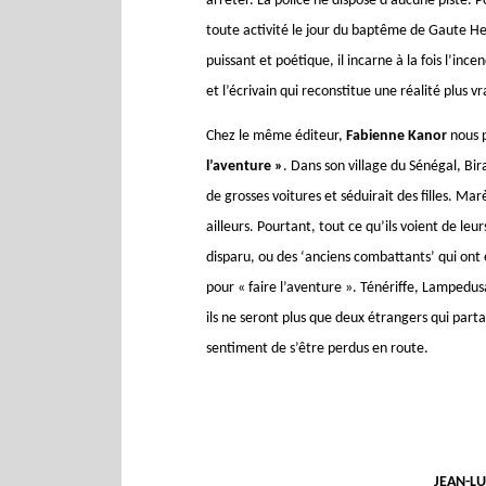
arrêter. La police ne dispose d’aucune piste. 
toute activité le jour du baptême de Gaute Heiv
puissant et poétique, il incarne à la fois l’in
et l’écrivain qui reconstitue une réalité plus vr
Chez le même éditeur,
Fabienne Kanor
nous 
l’aventure »
. Dans son village du Sénégal, Bira
de grosses voitures et séduirait des filles. Mar
ailleurs. Pourtant, tout ce qu’ils voient de leu
disparu, ou des ‘anciens combattants’ qui ont é
pour « faire l’aventure ». Ténériffe, Lampedus
ils ne seront plus que deux étrangers qui parta
sentiment de s’être perdus en route.
JEAN-L