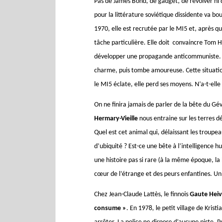
Pas de James Bond, de gadget, de revolver ni 
pour la littérature soviétique dissidente va bo
1970, elle est recrutée par le MI5 et, après q
tâche particulière. Elle doit convaincre Tom H
développer une propagande anticommuniste. El
charme, puis tombe amoureuse. Cette situation
le MI5 éclate, elle perd ses moyens. N’a-t-ell
On ne finira jamais de parler de la bête du G
Hermary-Vieille
nous entraine sur les terres dé
Quel est cet animal qui, délaissant les troup
d’ubiquité ? Est-ce une bête à l’intelligence 
une histoire pas si rare (à la même époque, l
cœur de l’étrange et des peurs enfantines. Un
Chez Jean-Claude Lattès, le finnois
Gaute Heiv
consume »
. En 1978, le petit village de Kris