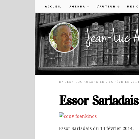
ACCUEIL
AGENDA
L’AUTEUR
MES 
BY
JEAN LUC AUBARBIER
• 15 FÉVRIER 201
Essor Sarladais
Essor Sarladais du 14 février 2014.