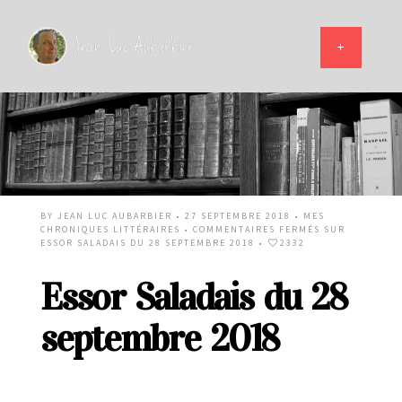
BY
JEAN LUC AUBARBIER
• 27 SEPTEMBRE 2018 •
MES
CHRONIQUES LITTÉRAIRES
•
COMMENTAIRES FERMÉS
SUR
ESSOR SALADAIS DU 28 SEPTEMBRE 2018
•
2332
Essor Saladais du 28
septembre 2018