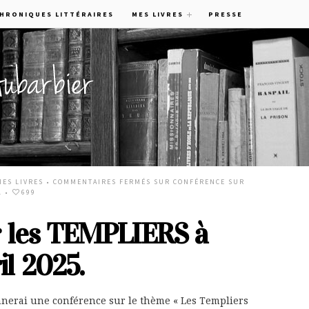
CHRONIQUES LITTÉRAIRES
MES LIVRES
PRESSE
MES LIVRES
•
COMMENTAIRES FERMÉS
SUR CONFÉRENCE SUR
.
•
699
r les TEMPLIERS à
il 2025.
onnerai une conférence sur le thème « Les Templiers