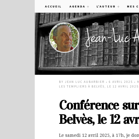
ACCUEIL
AGENDA
L’AUTEUR
MES 
BY
JEAN LUC AUBARBIER
• 6 AVRIL 2025 •
LES TEMPLIERS À BELVÈS, LE 12 AVRIL 2025
Conférence su
Belvès, le 12 avr
Le samedi 12 avril 2025, à 17h, je d