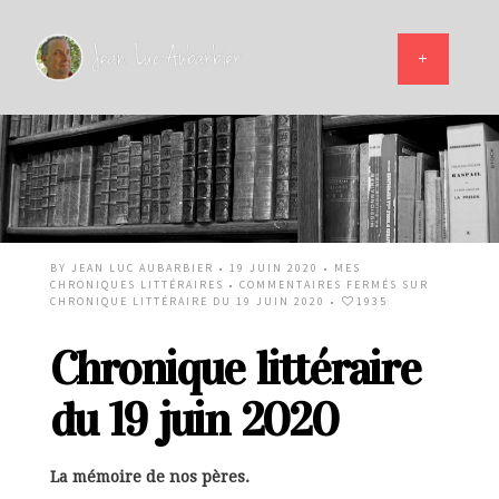
BY
JEAN LUC AUBARBIER
• 19 JUIN 2020 •
MES
CHRONIQUES LITTÉRAIRES
•
COMMENTAIRES FERMÉS
SUR
CHRONIQUE LITTÉRAIRE DU 19 JUIN 2020
•
1935
Chronique littéraire
du 19 juin 2020
La mémoire de nos pères.