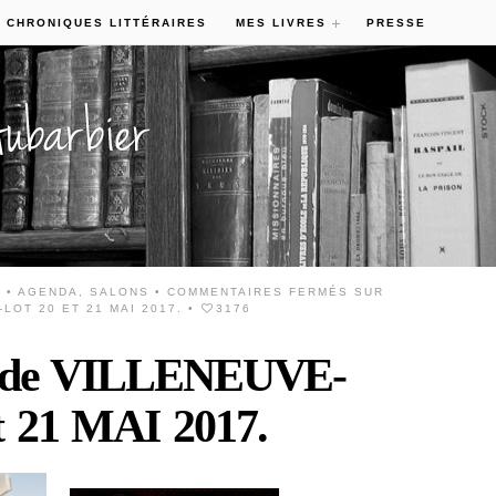
 CHRONIQUES LITTÉRAIRES
MES LIVRES
PRESSE
7 •
AGENDA
,
SALONS
•
COMMENTAIRES FERMÉS
SUR
LOT 20 ET 21 MAI 2017.
•
3176
e de VILLENEUVE-
 21 MAI 2017.