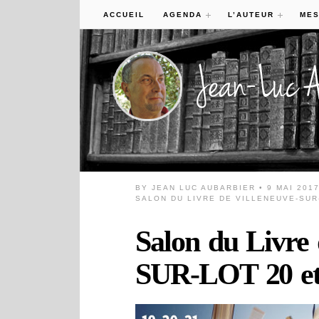
ACCUEIL
AGENDA
L’AUTEUR
MES
BY
JEAN LUC AUBARBIER
• 9 MAI 201
SALON DU LIVRE DE VILLENEUVE-SUR-
Salon du Livr
SUR-LOT 20 et