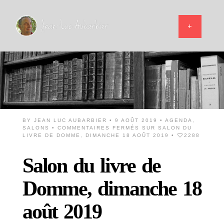
BY
JEAN LUC AUBARBIER
• 9 AOÛT 2019 •
AGENDA
,
SALONS
•
COMMENTAIRES FERMÉS
SUR SALON DU
LIVRE DE DOMME, DIMANCHE 18 AOÛT 2019
•
2288
Salon du livre de
Domme, dimanche 18
août 2019