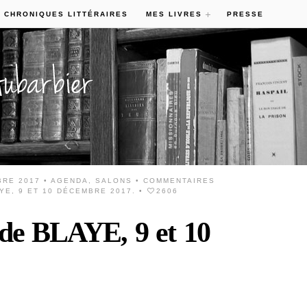
 CHRONIQUES LITTÉRAIRES
MES LIVRES
PRESSE
BRE 2017 •
AGENDA
,
SALONS
•
COMMENTAIRES
YE, 9 ET 10 DÉCEMBRE 2017.
•
2606
 de BLAYE, 9 et 10