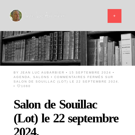
BY
JEAN LUC AUBARBIER
• 15 SEPTEMBRE 2024 •
AGENDA
,
SALONS
•
COMMENTAIRES FERMÉS
SUR
SALON DE SOUILLAC (LOT) LE 22 SEPTEMBRE 2024.
•
1060
Salon de Souillac
(Lot) le 22 septembre
2024.