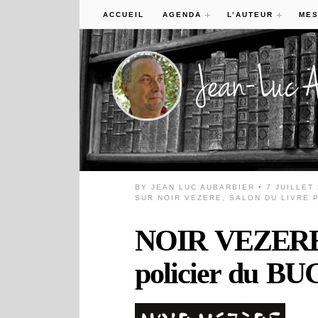
ACCUEIL
AGENDA
L’AUTEUR
MES
BY
JEAN LUC AUBARBIER
• 7 JUILLET
SUR NOIR VEZERE, SALON DU LIVRE P
NOIR VEZERE, 
policier du BUG