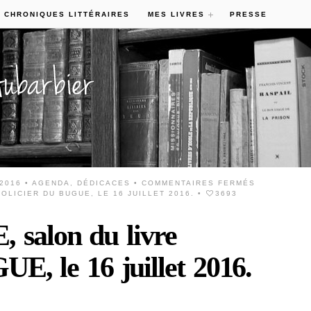
 CHRONIQUES LITTÉRAIRES
MES LIVRES
PRESSE
 2016 •
AGENDA
,
DÉDICACES
•
COMMENTAIRES FERMÉS
OLICIER DU BUGUE, LE 16 JUILLET 2016.
•
3693
salon du livre
UE, le 16 juillet 2016.