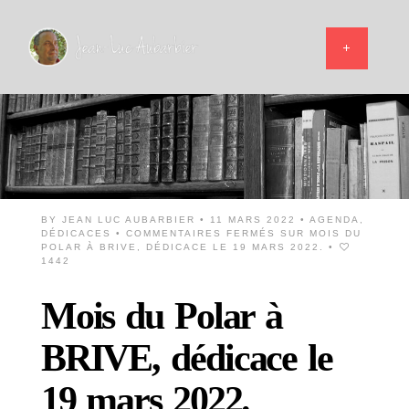
BY
JEAN LUC AUBARBIER
• 11 MARS 2022 •
AGENDA
,
DÉDICACES
•
COMMENTAIRES FERMÉS
SUR MOIS DU
POLAR À BRIVE, DÉDICACE LE 19 MARS 2022.
•
1442
Mois du Polar à
BRIVE, dédicace le
19 mars 2022.