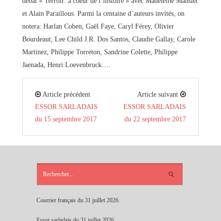
débat « Terroir: a coeur de l’histoire » avec Madeleine Mansiet
et Alain Paraillous. Parmi la centaine d’auteurs invités, on
notera: Harlan Coben, Gaël Faye, Caryl Férey, Olivier
Bourdeaut, Lee Child J.R. Dos Santos, Claudie Gallay, Carole
Martinez, Philippe Torreton, Sandrine Colette, Philippe
Jaenada, Henri Loevenbruck….
Article précédent
Article suivant
ESSOR SARLADAIS
ESSOR SARLADAIS
du 15 septembre 2017
du 22 septembre 2017
ARTICLES
RÉCENTS
Courrier français du 31 juillet 2026.
Essor sarladais du 31 juillet 2026.