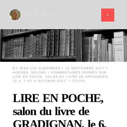
BY
JEAN LUC AUBARBIER
• 19 SEPTEMBRE 2017 •
AGENDA
,
SALONS
•
COMMENTAIRES FERMÉS
SUR
LIRE EN POCHE, SALON DU LIVRE DE GRADIGNAN,
LE 6, 7 ET 8 OCTOBRE 2017.
•
2765
LIRE EN POCHE,
salon du livre de
GRADIGNAN, le 6,