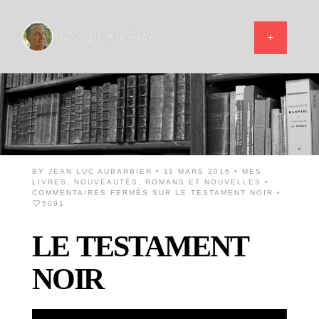
BY
JEAN LUC AUBARBIER
• 11 MARS 2016 •
MES
LIVRES
,
NOUVEAUTÉS
,
ROMANS ET NOUVELLES
•
COMMENTAIRES FERMÉS
SUR LE TESTAMENT NOIR
•
5091
LE TESTAMENT
NOIR