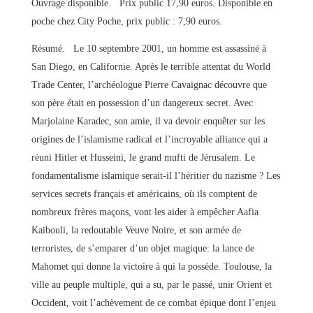
Ouvrage disponible. Prix public 17,90 euros. Disponible en
poche chez City Poche, prix public : 7,90 euros.
Résumé. Le 10 septembre 2001, un homme est assassiné à
San Diego, en Californie. Après le terrible attentat du World
Trade Center, l’archéologue Pierre Cavaignac découvre que
son père était en possession d’un dangereux secret. Avec
Marjolaine Karadec, son amie, il va devoir enquêter sur les
origines de l’islamisme radical et l’incroyable alliance qui a
réuni Hitler et Husseini, le grand mufti de Jérusalem. Le
fondamentalisme islamique serait-il l’héritier du nazisme ? Les
services secrets français et américains, où ils comptent de
nombreux frères maçons, vont les aider à empêcher Aafia
Kaibouli, la redoutable Veuve Noire, et son armée de
terroristes, de s’emparer d’un objet magique: la lance de
Mahomet qui donne la victoire à qui la possède. Toulouse, la
ville au peuple multiple, qui a su, par le passé, unir Orient et
Occident, voit l’achèvement de ce combat épique dont l’enjeu