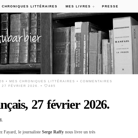
 CHRONIQUES LITTÉRAIRES
MES LIVRES
PRESSE
26 •
MES CHRONIQUES LITTÉRAIRES
•
COMMENTAIRES
 27 FÉVRIER 2026.
•
485
nçais, 27 février 2026.
d.
ez Fayard, le journaliste
Serge Raffy
nous livre un très