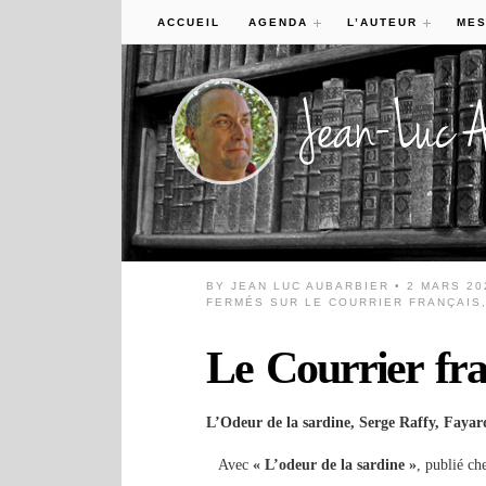
ACCUEIL
AGENDA
L’AUTEUR
MES
BY
JEAN LUC AUBARBIER
• 2 MARS 20
FERMÉS
SUR LE COURRIER FRANÇAIS,
Le Courrier fra
L’Odeur de la sardine, Serge Raffy, Fayar
Avec
« L’odeur de la sardine »
, publié ch