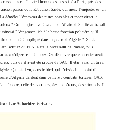
es conséquences. Un vieil homme est assassiné à Paris, près des
, ancien patron de la P.J. Julien Sarde, qui mène l’enquête, est un
l à démêler l’écheveau des pistes possibles et reconstituer la
leux ? On lui a juste volé sa canne. Affaire d’état lié au travail
 minerai ? Vengeance liée à la haute fonction policière qu’il
ictime, qui a été impliqué dans la guerre d’Algérie ? Sarde
lain, soutien du FLN, a été le professeur de Bayard, puis
harles à rédiger ses mémoires. On découvre que ce dernier avait
rets, puis qu’il avait été proche du SAC. Il était aussi un tireur
gérie. Qu’a-t-il vu, dans le bled, qui l’obsédait au point d’en
guerre d’Algérie défilent dans ce livre : combats, tortures, OAS,
 la mémoire, celle des victimes, des enquêteurs, des criminels. La
Jean-Luc Aubarbier, écrivain.