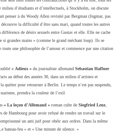
lle sent bien toutes les contradictions qu’il y a en elle, tous les
e milieu d’étudiants et d’intellectuels, à Stockholm, on discute
ait penser à du Woody Allen revisité par Bergman (Ingmar, pas
 découvre la difficulté d’être sans mari, quand toutes les autres
 différence de désirs sexuels entre Gustav et elle. Elle ne cache
e si grandes mains » (comme le grand méchant loup). Ils se
pe toute une philosophie de l’amour et commence par une citation
 oublié
« Adieux »
du journaliste allemand
Sebastian Haffner
aris au début des années 30, dans un milieu d’artistes et
 la quitter pour retourner à Berlin. Le temps n’est pas suspendu,
 nazisme, prendra la couleur de l’exil.
ons
« La leçon d’Allemand »
roman culte de
Siegfried Lenz
,
rès de Hambourg pour avoir refusé de rendre un travail sur le
a emprisonné un ami juif pour obéir aux ordres. Dans la même
Le bateau-feu » et « Une minute de silence. »