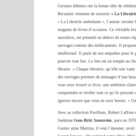
Certains éditeurs ont la bonne idée de réédite
Récamier viennent de ressortir
« La Librairi
« La Librairie ambulante », l’auteur raconte 
magasin de livres d’occasion. Ce véritable br
sacerdoce, est présenté en dehors de toutes r
ouvrages comme des médicaments. Il propose 
intellectuel. Il parle de son empathie pour le
pouvoir tout lire. Le lieu est un temple au ch
libraire. « Chaque librairie, qu’elle soit vas
des ouvrages porteurs de messages d’une be
vous avez trouvé ce livre, une ambition claire
comprendre et révéler tout ce qu’ils peuvent
ignorez encore que vous en avez besoin. » Un l
Avec sa collection Pavillons, Robert Laffont 
Suédoise
Gun-Britt Sunström
, paru en 1976
Gustav aime Martina, il veut l’épouser, avoir d