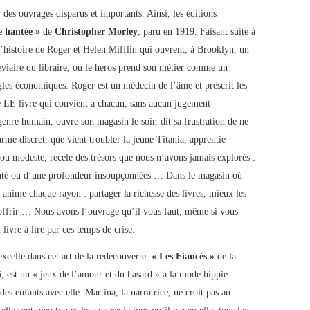
r des ouvrages disparus et importants. Ainsi, les éditions
e hantée »
de
Christopher Morley
, paru en 1919. Faisant suite à
l’histoire de Roger et Helen Mifflin qui ouvrent, à Brooklyn, un
éviaire du libraire, où le héros prend son métier comme un
ègles économiques. Roger est un médecin de l’âme et prescrit les
LE livre qui convient à chacun, sans aucun jugement
 genre humain, ouvre son magasin le soir, dit sa frustration de ne
arme discret, que vient troubler la jeune Titania, apprentie
te ou modeste, recèle des trésors que nous n’avons jamais explorés :
auté ou d’une profondeur insoupçonnées … Dans le magasin où
 anime chaque rayon : partager la richesse des livres, mieux les
 offrir … Nous avons l’ouvrage qu’il vous faut, même si vous
ivre à lire par ces temps de crise.
excelle dans cet art de la redécouverte.
« Les Fiancés »
de la
, est un « jeux de l’amour et du hasard » à la mode hippie.
es enfants avec elle. Martina, la narratrice, ne croit pas au