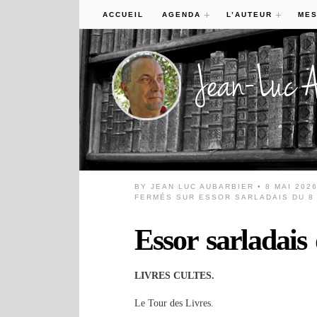
ACCUEIL
AGENDA
L’AUTEUR
MES
BY
JEAN LUC AUBARBIER
• 8 MAI 202
FERMÉS
SUR ESSOR SARLADAIS DU 8 
Essor sarladais
LIVRES CULTES.
Le Tour des Livres.