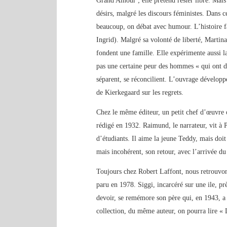
Grand Amour ; elle prétend rester libre. Mais e
désirs, malgré les discours féministes. Dans c
beaucoup, on débat avec humour. L’histoire f
Ingrid). Malgré sa volonté de liberté, Martina
fondent une famille. Elle expérimente aussi la
pas une certaine peur des hommes « qui ont d
séparent, se réconcilient. L’ouvrage dévelop
de Kierkegaard sur les regrets.
Chez le même éditeur, un petit chef d’œuvre
rédigé en 1932. Raimund, le narrateur, vit à P
d’étudiants. Il aime la jeune Teddy, mais doit
mais incohérent, son retour, avec l’arrivée du
Toujours chez Robert Laffont, nous retrouv
paru en 1978. Siggi, incarcéré sur une ile, p
devoir, se remémore son père qui, en 1943, 
collection, du même auteur, on pourra lire « 