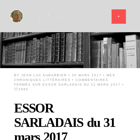
BY
JEAN LUC AUBARBIER
• 30 MARS 2017 •
MES
CHRONIQUES LITTÉRAIRES
•
COMMENTAIRES
FERMÉS
SUR ESSOR SARLADAIS DU 31 MARS 2017
•
2885
ESSOR
SARLADAIS du 31
mars 2017