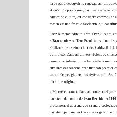
tarde pas à découvrir le renégat, un juif conv
et qu’il n’a pu épouser, car il est de basse e
édifice de culture, est considéré comme une ar
roman est une fresque fascinante qui constitue 
Chez le même éditeur,
Tom Franklin
nous of
« Braconniers ».
Tom Franklin est l’un des gr
Faulkner, des Steinbeck et des Caldwell. Ici, 
qu’il a été. Dans un univers violent de chasseu
comme un inférieur, une femelette. Aussi, pou
aux rites des braconniers : tuer son premier c
ses marécages gluants, ses rivières polluées, 
l’homme originel.
« Ma mère, comme dans un conte cruel pour en
narrateur du roman de
Jean Berthier « 1144 
profession, il apprend que sa mère biologique 
narrateur part sur les traces de sa génitrice qu