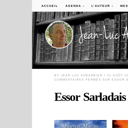
ACCUEIL
AGENDA
L’AUTEUR
MES
BY
JEAN LUC AUBARBIER
• 31 AOÛT 2
COMMENTAIRES FERMÉS
SUR ESSOR S
Essor Sarladais