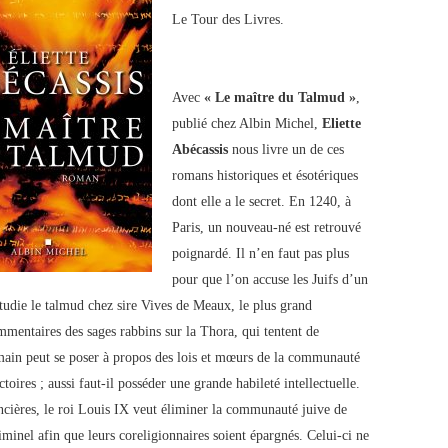
Le Tour des Livres.
Avec
« Le maître du Talmud »
,
publié chez Albin Michel,
Eliette
Abécassis
nous livre un de ces
romans historiques et ésotériques
dont elle a le secret. En 1240, à
Paris, un nouveau-né est retrouvé
poignardé. Il n’en faut pas plus
pour que l’on accuse les Juifs d’un
étudie le talmud chez sire Vives de Meaux, le plus grand
ommentaires des sages rabbins sur la Thora, qui tentent de
umain peut se poser à propos des lois et mœurs de la communauté
toires ; aussi faut-il posséder une grande habileté intellectuelle.
ncières, le roi Louis IX veut éliminer la communauté juive de
iminel afin que leurs coreligionnaires soient épargnés. Celui-ci ne