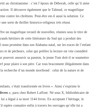
ertit au christianisme : c’est l’époux de Déborah, celle qu’il aime
xtraction. Il découvre également que le Talmud, ce magnifique
me contre les chrétiens. Peut-être est-il aussi la solution. Ce
une sorte de thriller historico-religieux très réussi.
fre un magnifique recueil de nouvelles, réunies sous le titre de
ands héritiers de cette littérature du Sud qui a produit des
il nous promène dans son Alabama natal, sur les traces de l’enfant
rs et de pécheurs, celui qui préfère la lecture est vite considéré
r pouvoir assouvir sa passion, le jeune Tom doit-il se soumettre
erf pour plaire à son père. Car tous braconnent illégalement dans
à la recherche d’un monde moribond : celui de la nature et de
fants, s’était transformée en livres ». Ainsi s’exprime le
livres »
, paru chez Robert Laffont. Né sous X, bibliothécaire de
lui a légué à sa mort 1144 livres. En acceptant l’héritage, le
’il espère connaitre enfin à travers les ouvrages qu’elle lui a