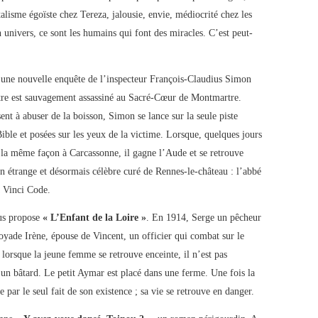
alisme égoïste chez Tereza, jalousie, envie, médiocrité chez les
 univers, ce sont les humains qui font des miracles. C’est peut-
une nouvelle enquête de l’inspecteur François-Claudius Simon
tre est sauvagement assassiné au Sacré-Cœur de Montmartre.
nt à abuser de la boisson, Simon se lance sur la seule piste
Bible et posées sur les yeux de la victime. Lorsque, quelques jours
e la même façon à Carcassonne, il gagne l’Aude et se retrouve
’un étrange et désormais célèbre curé de Rennes-le-château : l’abbé
a Vinci Code.
s propose
« L’Enfant de la Loire »
. En 1914, Serge un pêcheur
noyade Irène, épouse de Vincent, un officier qui combat sur le
 lorsque la jeune femme se retrouve enceinte, il n’est pas
c un bâtard. Le petit Aymar est placé dans une ferme. Une fois la
e par le seul fait de son existence ; sa vie se retrouve en danger.