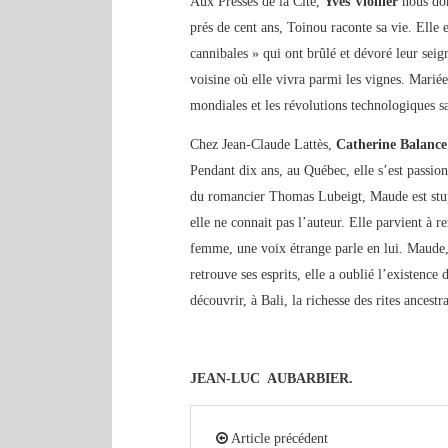
Aux Presses de la Cité,
Yves Viollier
nous d
prés de cent ans, Toinou raconte sa vie. Elle 
cannibales » qui ont brûlé et dévoré leur seig
voisine où elle vivra parmi les vignes. Mariée
mondiales et les révolutions technologiques s
Chez Jean-Claude Lattès,
Catherine Balance
Pendant dix ans, au Québec, elle s’est passio
du romancier Thomas Lubeigt, Maude est stupé
elle ne connait pas l’auteur. Elle parvient à 
femme, une voix étrange parle en lui. Maude, 
retrouve ses esprits, elle a oublié l’existenc
découvrir, à Bali, la richesse des rites ancest
JEAN-LUC AUBARBIER.
Article précédent