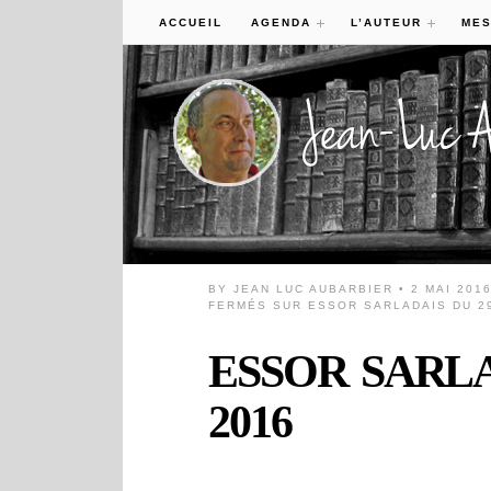
ACCUEIL
AGENDA
L’AUTEUR
MES
BY
JEAN LUC AUBARBIER
• 2 MAI 201
FERMÉS
SUR ESSOR SARLADAIS DU 29
ESSOR SARLAD
2016