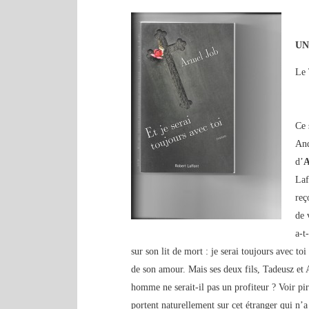
UN
Le 
Ce 
And
d’
A
Laf
reç
de 
a-t
sur son lit de mort : je serai toujours avec toi 
de son amour. Mais ses deux fils, Tadeusz et
homme ne serait-il pas un profiteur ? Voir pir
portent naturellement sur cet étranger qui n’a