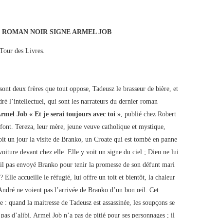
 ROMAN NOIR SIGNE ARMEL JOB
Tour des Livres.
sont deux frères que tout oppose, Tadeusz le brasseur de bière, et
ré l’intellectuel, qui sont les narrateurs du dernier roman
rmel Job « Et je serai toujours avec toi »
, publié chez Robert
font. Tereza, leur mère, jeune veuve catholique et mystique,
oit un jour la visite de Branko, un Croate qui est tombé en panne
voiture devant chez elle. Elle y voit un signe du ciel ; Dieu ne lui
-il pas envoyé Branko pour tenir la promesse de son défunt mari
? Elle accueille le réfugié, lui offre un toit et bientôt, la chaleur
 André ne voient pas l’arrivée de Branko d’un bon œil. Cet
e : quand la maitresse de Tadeusz est assassinée, les soupçons se
 pas d’alibi. Armel Job n’a pas de pitié pour ses personnages ; il