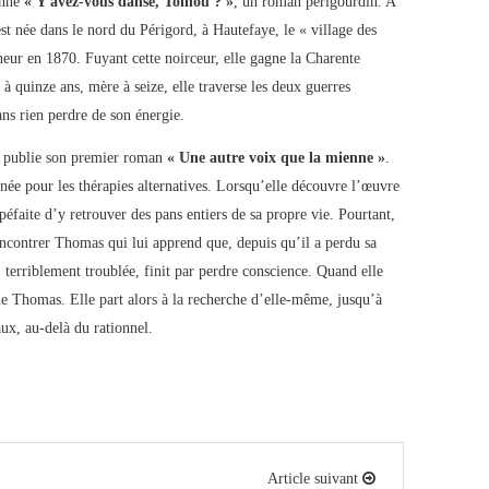
onne
« Y avez-vous dansé, Toinou ? »
, un roman périgourdin. A
est née dans le nord du Périgord, à Hautefaye, le « village des
neur en 1870. Fuyant cette noirceur, elle gagne la Charente
 à quinze ans, mère à seize, elle traverse les deux guerres
ans rien perdre de son énergie.
publie son premier roman
« Une autre voix que la mienne »
.
nnée pour les thérapies alternatives. Lorsqu’elle découvre l’œuvre
faite d’y retrouver des pans entiers de sa propre vie. Pourtant,
rencontrer Thomas qui lui apprend que, depuis qu’il a perdu sa
terriblement troublée, finit par perdre conscience. Quand elle
e de Thomas. Elle part alors à la recherche d’elle-même, jusqu’à
raux, au-delà du rationnel.
Article suivant