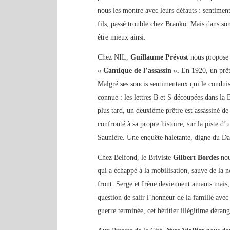
nous les montre avec leurs défauts : sentiment
fils, passé trouble chez Branko. Mais dans son
être mieux ainsi.
Chez NIL,
Guillaume Prévost
nous propose 
« Cantique de l’assassin ».
En 1920, un prê
Malgré ses soucis sentimentaux qui le conduise
connue : les lettres B et S découpées dans la 
plus tard, un deuxième prêtre est assassiné d
confronté à sa propre histoire, sur la piste d
Saunière. Une enquête haletante, digne du D
Chez Belfond, le Briviste
Gilbert Bordes
nou
qui a échappé à la mobilisation, sauve de la 
front. Serge et Irène deviennent amants mais,
question de salir l’honneur de la famille ave
guerre terminée, cet héritier illégitime dérang