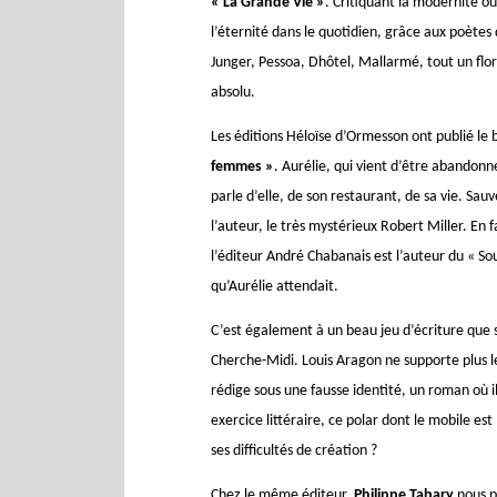
« La Grande Vie »
. Critiquant la modernité où
l’éternité dans le quotidien, grâce aux poète
Junger, Pessoa, Dhôtel, Mallarmé, tout un flo
absolu.
Les éditions Héloïse d’Ormesson ont publié l
femmes »
. Aurélie, qui vient d’être abandon
parle d’elle, de son restaurant, de sa vie. Sau
l’auteur, le très mystérieux Robert Miller. En f
l’éditeur André Chabanais est l’auteur du « So
qu’Aurélie attendait.
C’est également à un beau jeu d’écriture que s
Cherche-Midi. Louis Aragon ne supporte plus les
rédige sous une fausse identité, un roman où il
exercice littéraire, ce polar dont le mobile est 
ses difficultés de création ?
Chez le même éditeur,
Philippe Tabary
nous p