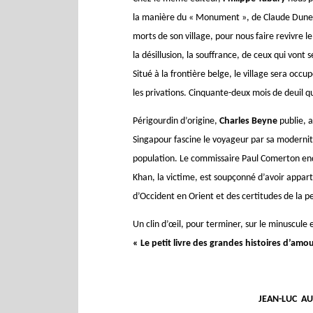
la manière du « Monument », de Claude Duneto
morts de son village, pour nous faire revivre l
la désillusion, la souffrance, de ceux qui von
Situé à la frontière belge, le village sera occup
les privations. Cinquante-deux mois de deuil q
Périgourdin d’origine,
Charles Beyne
publie, 
Singapour fascine le voyageur par sa modernité
population. Le commissaire Paul Comerton enquê
Khan, la victime, est soupçonné d’avoir appar
d’Occident en Orient et des certitudes de la 
Un clin d’œil, pour terminer, sur le minuscul
« Le petit livre des grandes histoires d’amo
JEAN-LUC AUBARB