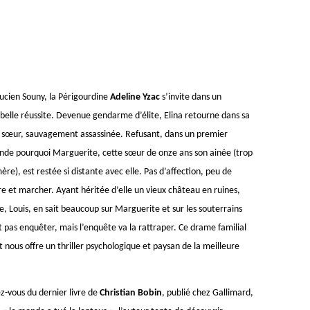
Lucien Souny, la Périgourdine
Adeline Yzac
s’invite dans un
belle réussite. Devenue gendarme d’élite, Elina retourne dans sa
sa sœur, sauvagement assassinée. Refusant, dans un premier
ande pourquoi Marguerite, cette sœur de onze ans son ainée (trop
re), est restée si distante avec elle. Pas d’affection, peu de
ire et marcher. Ayant héritée d’elle un vieux château en ruines,
e, Louis, en sait beaucoup sur Marguerite et sur les souterrains
ut pas enquêter, mais l’enquête va la rattraper. Ce drame familial
 et nous offre un thriller psychologique et paysan de la meilleure
ez-vous du dernier livre de
Christian Bobin
, publié chez Gallimard,