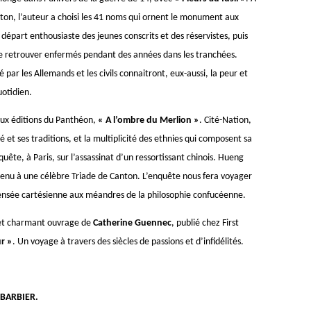
n, l’auteur a choisi les 41 noms qui ornent le monument aux
e départ enthousiaste des jeunes conscrits et des réservistes, puis
t se retrouver enfermés pendant des années dans les tranchées.
é par les Allemands et les civils connaitront, eux-aussi, la peur et
uotidien.
aux éditions du Panthéon,
« A l’ombre du Merlion »
. Cité-Nation,
 et ses traditions, et la multiplicité des ethnies qui composent sa
te, à Paris, sur l’assassinat d’un ressortissant chinois. Hueng
tenu à une célèbre Triade de Canton. L’enquête nous fera voyager
pensée cartésienne aux méandres de la philosophie confucéenne.
e et charmant ouvrage de
Catherine Guennec
, publié chez First
ur »
. Un voyage à travers des siècles de passions et d’infidélités.
IER.