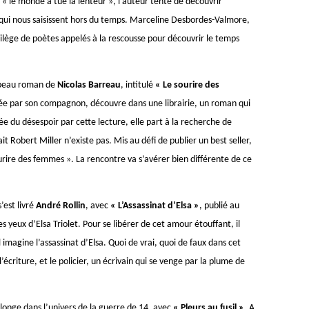
 « le monde a tué la lenteur », l’auteur tente de découvrir
s qui nous saisissent hors du temps. Marceline Desbordes-Valmore,
rilège de poètes appelés à la rescousse pour découvrir le temps
e beau roman de
Nicolas Barreau
, intitulé
« Le sourire des
née par son compagnon, découvre dans une librairie, un roman qui
vée du désespoir par cette lecture, elle part à la recherche de
ait Robert Miller n’existe pas. Mis au défi de publier un best seller,
urire des femmes ». La rencontre va s’avérer bien différente de ce
’est livré
André Rollin
, avec
« L’Assassinat d’Elsa »
, publié au
 yeux d’Elsa Triolet. Pour se libérer de cet amour étouffant, il
 imagine l’assassinat d’Elsa. Quoi de vrai, quoi de faux dans cet
l’écriture, et le policier, un écrivain qui se venge par la plume de
longe dans l’univers de la guerre de 14, avec
« Pleurs au fusil »
. A