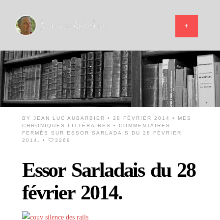
BY
JEAN LUC AUBARBIER
• 28 FÉVRIER 2014 •
MES
CHRONIQUES LITTÉRAIRES
•
COMMENTAIRES
FERMÉS
SUR ESSOR SARLADAIS DU 28 FÉVRIER
2014.
•
3269
Essor Sarladais du 28
février 2014.