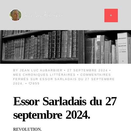
BY
JEAN LUC AUBARBIER
• 27 SEPTEMBRE 2024 •
MES CHRONIQUES LITTÉRAIRES
•
COMMENTAIRES
FERMÉS
SUR ESSOR SARLADAIS DU 27 SEPTEMBRE
2024.
•
855
Essor Sarladais du 27
septembre 2024.
REVOLUTION.