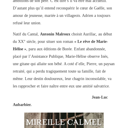
ambitions de son père. C’est dire s’il va être mal accueilli.
D’autant plus qu’il entend reconquérir le cœur de Gaëlle, son
amour de jeunesse, mariée à un villageois. Adrien a toujours
refusé leur union.
Natif du Cantal,
Antonin Malroux
choisit Aurillac, au début
du XX° siècle, pour situer son roman
« Le rêve de Marie-
Hélise »
, paru aux éditions de Borée. Enfant abandonnée,
placé par l’Assistance Publique, Marie-Hélise observe Inès,
une gitane qui allaite son bébé. A coté d’elle, Pierre, un paysan
retraité, qui a perdu tragiquement toute sa famille, fait de
même. Leur destin douloureux, leur chagrin inconsolable, va
les rapprocher et faire naître entre eux une amitié salvatrice.
Jean-Luc
Aubarbier.