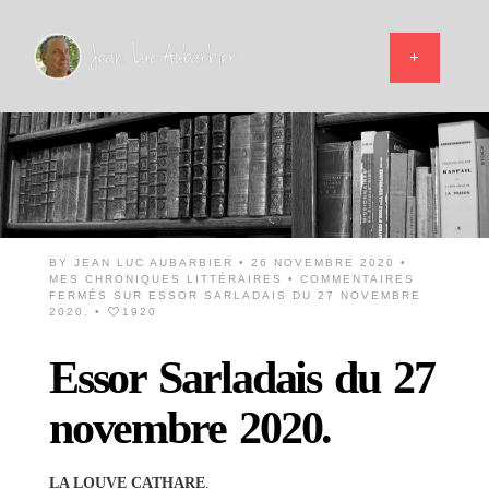
BY
JEAN LUC AUBARBIER
• 26 NOVEMBRE 2020 •
MES CHRONIQUES LITTÉRAIRES
•
COMMENTAIRES
FERMÉS
SUR ESSOR SARLADAIS DU 27 NOVEMBRE
2020.
•
1920
Essor Sarladais du 27
novembre 2020.
LA LOUVE CATHARE
.